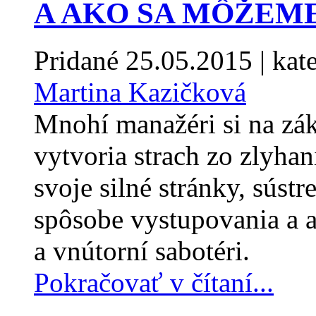
A AKO SA MÔŽEM
Pridané
25.05.2015
| kat
Martina Kazičková
Mnohí manažéri si na zák
vytvoria strach zo zlyhan
svoje silné stránky, sústr
spôsobe vystupovania a aj
a vnútorní sabotéri.
Pokračovať v čítaní...