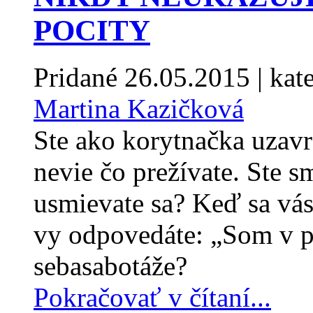
POCITY
Pridané
26.05.2015
| kat
Martina Kazičková
Ste ako korytnačka uzavr
nevie čo prežívate. Ste s
usmievate sa? Keď sa vás
vy odpovedáte: „Som v p
sebasabotáže?
Pokračovať v čítaní...