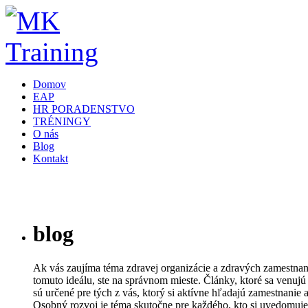
Domov
EAP
HR PORADENSTVO
TRÉNINGY
O nás
Blog
Kontakt
blog
Ak vás zaujíma téma zdravej organizácie a zdravých zamestnanc
tomuto ideálu, ste na správnom mieste. Články, ktoré sa venujú
sú určené pre tých z vás, ktorý si aktívne hľadajú zamestnanie 
Osobný rozvoj je téma skutočne pre každého, kto si uvedomuje 