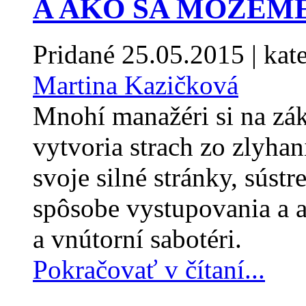
A AKO SA MÔŽEM
Pridané
25.05.2015
| kat
Martina Kazičková
Mnohí manažéri si na zák
vytvoria strach zo zlyhan
svoje silné stránky, sústr
spôsobe vystupovania a aj
a vnútorní sabotéri.
Pokračovať v čítaní...