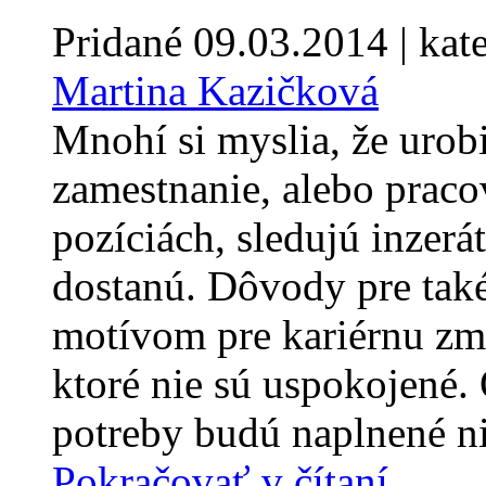
Pridané
09.03.2014
| kat
Martina Kazičková
Mnohí si myslia, že urob
zamestnanie, alebo praco
pozíciách, sledujú inzerá
dostanú. Dôvody pre tak
motívom pre kariérnu zm
ktoré nie sú uspokojené
potreby budú naplnené ni
Pokračovať v čítaní...