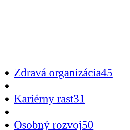
Zdravá organizácia
45
Kariérny rast
31
Osobný rozvoj
50