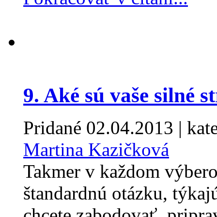
9. Aké sú vaše silné 
Pridané
02.04.2013
| kat
Martina Kazičková
Takmer v každom výbero
štandardnú otázku, týkaj
chcete zabodovať, priprav