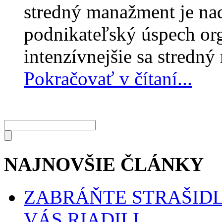
stredný manažment je na
podnikateľský úspech org
intenzívnejšie sa stredn
Pokračovať v čítaní...
NAJNOVŠIE ČLÁNKY
ZABRÁŇTE STRAŠIDL
VÁS RIADILI.