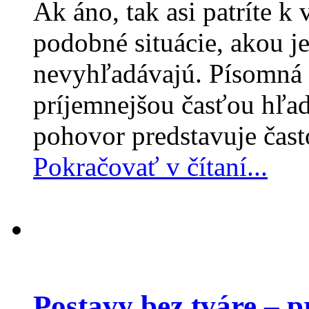
Ak áno, tak asi patríte k 
podobné situácie, akou j
nevyhľadávajú. Písomná p
príjemnejšou časťou hľa
pohovor predstavuje čast
Pokračovať v čítaní...
Postavy bez tváre – p