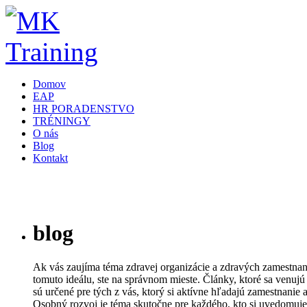
Domov
EAP
HR PORADENSTVO
TRÉNINGY
O nás
Blog
Kontakt
blog
Ak vás zaujíma téma zdravej organizácie a zdravých zamestnanc
tomuto ideálu, ste na správnom mieste. Články, ktoré sa venujú
sú určené pre tých z vás, ktorý si aktívne hľadajú zamestnanie 
Osobný rozvoj je téma skutočne pre každého, kto si uvedomuje 