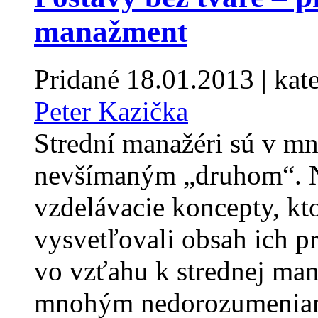
manažment
Pridané
18.01.2013
| kat
Peter Kazička
Strední manažéri sú v m
nevšímaným „druhom“. N
vzdelávacie koncepty, kto
vysvetľovali obsah ich pr
vo vzťahu k strednej man
mnohým nedorozumeniam 