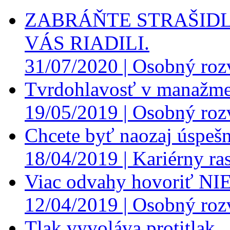
ZABRÁŇTE STRAŠIDL
VÁS RIADILI.
31/07/2020 |
Osobný roz
Tvrdohlavosť v manažme
19/05/2019 |
Osobný roz
Chcete byť naozaj úspešn
18/04/2019 |
Kariérny ras
Viac odvahy hovoriť NI
12/04/2019 |
Osobný roz
Tlak vyvoláva protitlak