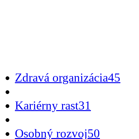
Zdravá organizácia
45
Kariérny rast
31
Osobný rozvoj
50