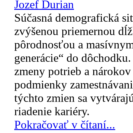
Jozef Ďurian
Súčasná demografická sit
zvýšenou priemernou dĺž
pôrodnosťou a masívnym
generácie“ do dôchodku
zmeny potrieb a nárokov
podmienky zamestnávania
týchto zmien sa vytváraj
riadenie kariéry.
Pokračovať v čítaní...