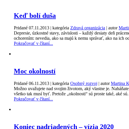
Keď bolí duša
Pridané
07.11.2013
| kategória
Zdravá organizácia
| autor
Marti
Depresie, úzkostné stavy, závislosti – každý desiaty deň práce
ochorením: nevedia, ako sa majú k nemu správať, ako na ich oc
Pokračovať v čítaní...
Moc okolností
Pridané
06.11.2013
| kategória
Osobný rozvoj
| autor
Martina 
Možno uvažujete nad svojim životom, aký vlastne je. Naháňate s
všetko tak musí byť. Pretože „okolnosti“ sú proste také, aké sú.
Pokračovať v čítaní...
Koniec nadriadených – vízia 2020