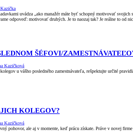
 Kazička
iadavkami uvádza „ako manažér máte byť schopný motivovať svojich 
vame odpoveď: motivovať druhých. Je to naozaj tak? Je reálne to od n
POSLEDNOM ŠÉFOVI/ZAMESTNÁVATEĽO
na Kazičková
olegov u vášho posledného zamestnávateľa, rešpektujte určité pravidlá:
VOJICH KOLEGOV?
na Kazičková
ný pohovor, ale aj v momente, keď prácu získate. Práve v novej firme