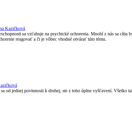
na Kazičková
neschopnosti sa vzťahuje na psychické ochorenia. Mnohí z nás sa cítia b
horenie reagovať a či je vôbec vhodné otvárať túto tému.
Kazičková
a od jednej povinnosti k druhej, ste z toho úplne vyšťavení. Všetko ta