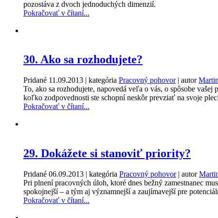
pozostáva z dvoch jednoduchých dimenzií.
Pokračovať v čítaní...
30. Ako sa rozhodujete?
Pridané
11.09.2013
| kategória
Pracovný pohovor
| autor
Marti
To, ako sa rozhodujete, napovedá veľa o vás, o spôsobe vašej 
koľko zodpovednosti ste schopní neskôr prevziať na svoje plec
Pokračovať v čítaní...
29. Dokážete si stanoviť priority?
Pridané
06.09.2013
| kategória
Pracovný pohovor
| autor
Marti
Pri plnení pracovných úloh, ktoré dnes bežný zamestnanec musí z
spokojnejší – a tým aj významnejší a zaujímavejší pre potenciá
Pokračovať v čítaní...