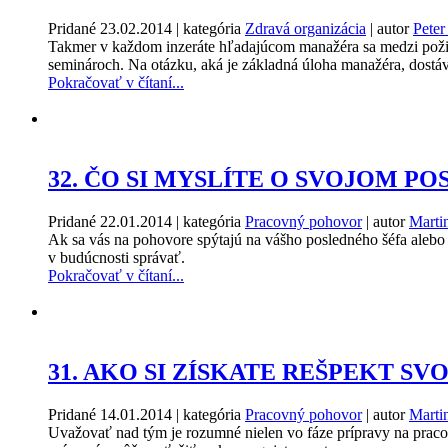
Pridané
23.02.2014
| kategória
Zdravá organizácia
| autor
Peter
Takmer v každom inzeráte hľadajúcom manažéra sa medzi pož
seminároch. Na otázku, aká je základná úloha manažéra, dostá
Pokračovať v čítaní...
32. ČO SI MYSLÍTE O SVOJOM 
Pridané
22.01.2014
| kategória
Pracovný pohovor
| autor
Marti
Ak sa vás na pohovore spýtajú na vášho posledného šéfa alebo k
v budúcnosti správať.
Pokračovať v čítaní...
31. AKO SI ZÍSKATE REŠPEKT S
Pridané
14.01.2014
| kategória
Pracovný pohovor
| autor
Marti
Uvažovať nad tým je rozumné nielen vo fáze prípravy na pracov