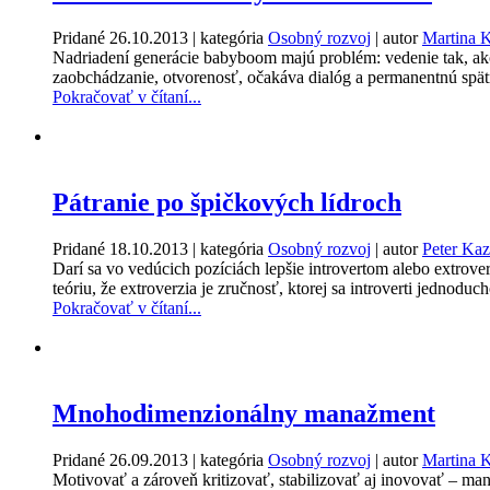
Pridané
26.10.2013
| kategória
Osobný rozvoj
| autor
Martina 
Nadriadení generácie babyboom majú problém: vedenie tak, ako
zaobchádzanie, otvorenosť, očakáva dialóg a permanentnú spätn
Pokračovať v čítaní...
Pátranie po špičkových lídroch
Pridané
18.10.2013
| kategória
Osobný rozvoj
| autor
Peter Kaz
Darí sa vo vedúcich pozíciách lepšie introvertom alebo extrov
teóriu, že extroverzia je zručnosť, ktorej sa introverti jednodu
Pokračovať v čítaní...
Mnohodimenzionálny manažment
Pridané
26.09.2013
| kategória
Osobný rozvoj
| autor
Martina 
Motivovať a zároveň kritizovať, stabilizovať aj inovovať – m