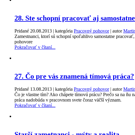
28. Ste schopní pracovať aj samostatn
Pridané
20.08.2013
| kategória
Pracovný pohovor
| autor
Marti
Zamestnanci, ktorí sú schopní spoľahlivo samostatne pracovať
pohovore
Pokračovať v čítaní...
27. Čo pre vás znamená tímová práca?
Pridané
13.08.2013
| kategória
Pracovný pohovor
| autor
Marti
Čo je vlastne tím? Ako chápete tímovú prácu? Prečo sa na ňu 
práca nadobúda v pracovnom svete čoraz väčší význam.
Pokračovať v čítaní...
Starší zametnanci - mýty a realita