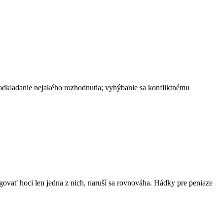
ť; odkladanie nejakého rozhodnutia; vyhýbanie sa konfliktnému
govať hoci len jedna z nich, naruší sa rovnováha. Hádky pre peniaze