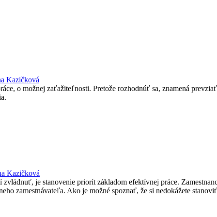
na Kazičková
práce, o možnej zaťažiteľnosti. Pretože rozhodnúť sa, znamená prevzi
ia.
na Kazičková
vládnuť, je stanovenie priorít základom efektívnej práce. Zamestnanci,
lneho zamestnávateľa. Ako je možné spoznať, že si nedokážete stanoviť