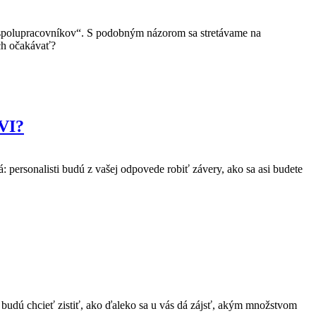
spolupracovníkov“. S podobným názorom sa stretávame na
ich očakávať?
VI?
 personalisti budú z vašej odpovede robiť závery, ako sa asi budete
 budú chcieť zistiť, ako ďaleko sa u vás dá zájsť, akým množstvom