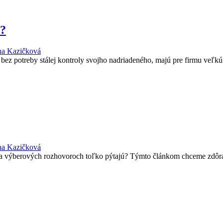
e?
na Kazičková
, bez potreby stálej kontroly svojho nadriadeného, majú pre firmu veľ
na Kazičková
na výberových rozhovoroch toľko pýtajú? Týmto článkom chceme zdôrazn