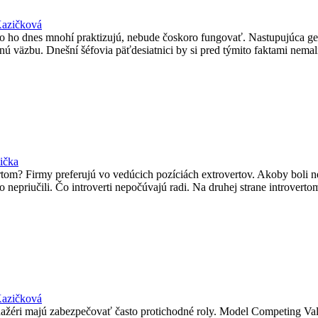
Kazičková
 ho dnes mnohí praktizujú, nebude čoskoro fungovať. Nastupujúca gen
ú väzbu. Dnešní šéfovia päťdesiatnici by si pred týmito faktami nemal
ička
ertom? Firmy preferujú vo vedúcich pozíciách extrovertov. Akoby boli 
cho nepriučili. Čo introverti nepočúvajú radi. Na druhej strane introver
Kazičková
anažéri majú zabezpečovať často protichodné roly. Model Competing Va