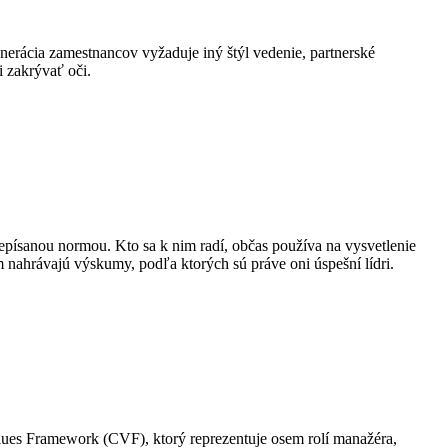
erácia zamestnancov vyžaduje iný štýl vedenie, partnerské
i zakrývať oči.
nepísanou normou. Kto sa k nim radí, občas používa na vysvetlenie
tom nahrávajú výskumy, podľa ktorých sú práve oni úspešní lídri.
lues Framework (CVF), ktorý reprezentuje osem rolí manažéra,