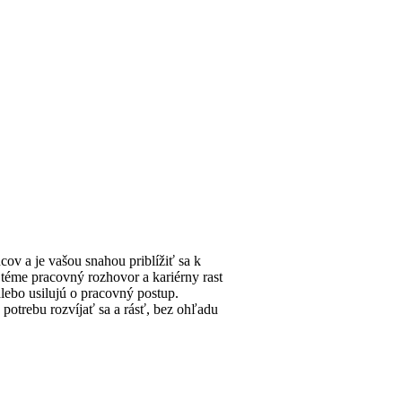
ov a je vašou snahou priblížiť sa k
 téme pracovný rozhovor a kariérny rast
alebo usilujú o pracovný postup.
potrebu rozvíjať sa a rásť, bez ohľadu