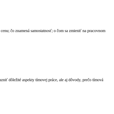
kú cenu; čo znamená samostatnosť; o čom sa zmieniť na pracovnom
iť dôležité aspekty tímovej práce, ale aj dôvody, prečo tímová