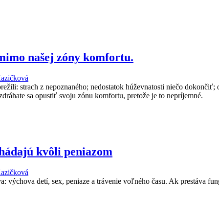
 mimo našej zóny komfortu.
Kazičková
z prežili: strach z nepoznaného; nedostatok húževnatosti niečo dokonči
dráhate sa opustiť svoju zónu komfortu, pretože je to nepríjemné.
 hádajú kvôli peniazom
Kazičková
: výchova detí, sex, peniaze a trávenie voľného času. Ak prestáva fun