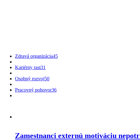
Zdravá organizácia
45
Kariérny rast
31
Osobný rozvoj
50
Pracovný pohovor
36
Zamestnanci externú motiváciu nepot