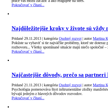
práce vás môžu zaťažiť a ako reagujete na stres.
Pokračovať v čítaní...
Najdôležitejšie kroky v živote sú vždy
Pridané
29.11.2013
| kategória
Osobný rozvoj
| autor
Martina 
Pokúste sa vybaviť si tie najväčšie problémy, ktoré ste dotera
rozhovoru... Všetky spomínané situácie majú niečo spoločné – z
Pokračovať v čítaní...
Najčastejšie dôvody, prečo sa partneri
Pridané
21.11.2013
| kategória
Osobný rozvoj
| autor
Martina 
Psychológia pomenováva štyri inštrumentálne zložky manželstva
bývajú jedným z hlavných dôvodov rozvodov.
Pokračovať v čítaní...