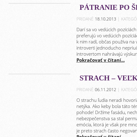
PÁTRANIE PO 
PRIDANÉ
18.10.2013
| KATEGÓ
Darí sa vo vedúcich pozíciách
preferujú vo vedúcich pozíci
k nim radí, občas používa na v
introverti jednoducho nepriuči
introvertom nahrávajú výskumy
Pokračovať v čítaní...
STRACH – VEĽ
PRIDANÉ
06.11.2012
| KATEGÓ
O strachu ľudia neradi hovoria
netýka. Ako keby bola táto té
pohode! Držíme fasádu, nech to
nebezpečenstva sa stal perm
emócia, ktorá je však pre mn
je preto strach často negovan
Pokračovať v čítaní...