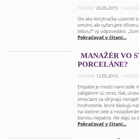
PRIDANÉ
26.05.2015
| KATEGÓ
Ste ako korytnačka uzavretí z
smutní, ale vyžarujete dôveru
tebou?“ vy odpovedáte: „Som 
Pokračovať v čítaní...
MANAŽÉR VO SV
PORCELÁNE?
PRIDANÉ
12.05.2015
| KATEGÓ
Empatie je medzi nami stále má
zabijakom sú stres, tlak, únav
emóciami sa skrývajú nenapl
hodnotenie, ktoré blokujú na
na vlastné ciele a nezaoberám
biznisu nepatria. Ale dajú sa
Pokračovať v čítaní...