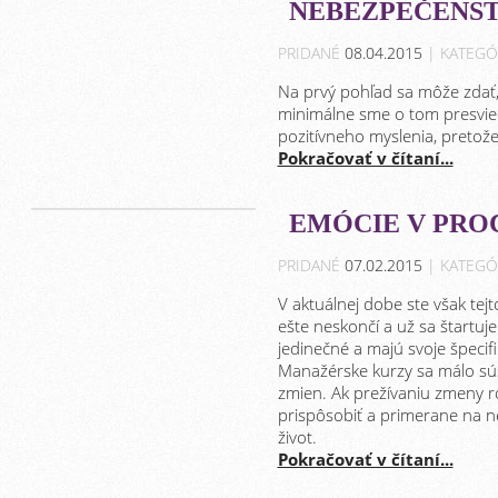
NEBEZPEČENST
PRIDANÉ
08.04.2015
| KATEGÓ
Na prvý pohľad sa môže zdať,
minimálne sme o tom presvied
pozitívneho myslenia, pretož
Pokračovať v čítaní...
EMÓCIE V PRO
PRIDANÉ
07.02.2015
| KATEGÓ
V aktuálnej dobe ste však tej
ešte neskončí a už sa štartuj
jedinečné a majú svoje špeci
Manažérske kurzy sa málo sús
zmien. Ak prežívaniu zmeny 
prispôsobiť a primerane na ne
život.
Pokračovať v čítaní...