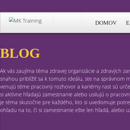
DOMOV
E
BLOG
Ak vás zaujíma téma zdravej organizácie a zdravých z
snahou priblížiť sa k tomuto ideálu, ste na správnom mi
venujú téme pracovný rozhovor a kariérny rast sú určen
si aktívne hľadajú zamestnanie alebo usilujú o pracov
je téma skutočne pre každého, kto si uvedomuje potrebu
ohľadu na to, či si zamestnanie ešte len hľadá, alebo u