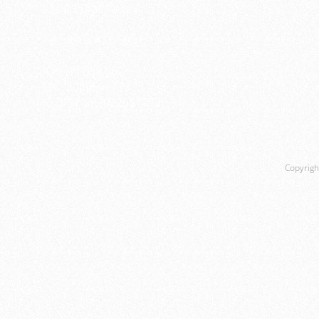
811 03 Bratislava
Tel.: 0903 472 600
IČO: 44 039 662
DIČ: 2022561772
IČ DPH: SK2022561772
Copyrigh