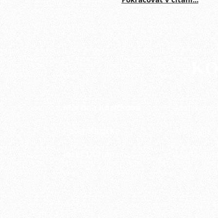
KO
Martina Kazičková
Managing 
Peter Kazička
Managing 
Jozef Ďurian
Managing 
MK Training s.r.o.
Spojte s
Zochova 5